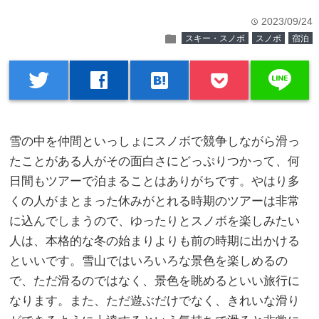
2023/09/24
time
folder
スキー・スノボ
スノボ
宿泊
line
twitter
facebook
hatenabookmark
雪の中を仲間といっしょにスノボで競争しながら滑っ
たことがある人がその面白さにどっぷりつかって、何
日間もツアーで泊まることはありがちです。
やはり多
くの人がまとまった休みがとれる時期のツアーは非常
に込んでしまうので、ゆったりとスノボを楽しみたい
人は、本格的な冬の始まりよりも前の時期に出かける
といいです。雪山ではいろいろな景色を楽しめるの
で、ただ滑るのではなく、景色を眺めるといい旅行に
なります。また、ただ遊ぶだけでなく、きれいな滑り