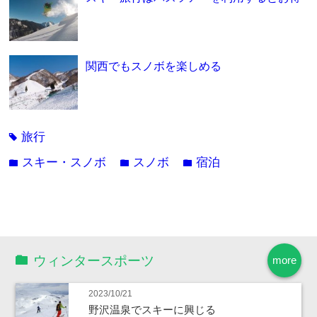
関西でもスノボを楽しめる
旅行
tag
スキー・スノボ
スノボ
宿泊
folder
folder
folder
ウィンタースポーツ
more
2023/10/21
野沢温泉でスキーに興じる