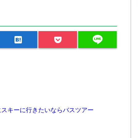
line
hatenabookmark
にスキーに行きたいならバスツアー