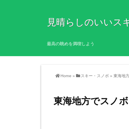
見晴らしのいいス
最高の眺めを満喫しよう
Home
»
スキー・スノボ
»
東海地
東海地方でスノボ