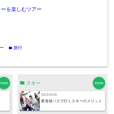
キーを楽しむツアー
ー
旅行
folder
スキー
more
more
2023/10/18
東海発バスで行くスキーのメリット