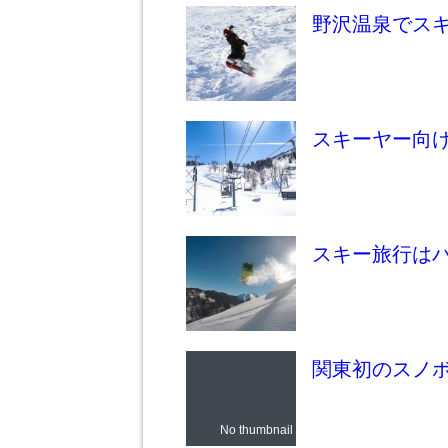
野沢温泉でス
スキーヤー向
スキー旅行は
関東初のスノ
No thumbnail