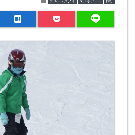
folder
スキー・スノボ
スノボツアー
旅行
line
hatenabookmark