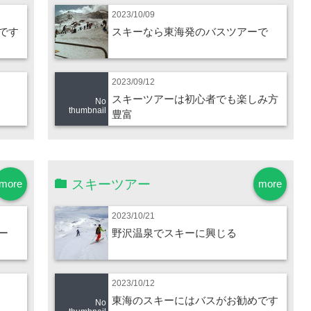
2023/10/09
です
スキーなら東海発のバスツアーで
2023/09/12
スキーツアーは初心者でも楽しみ方
No
thumbnail
豊富
スキーツアー
more
more
2023/10/21
ー
野沢温泉でスキーに興じる
2023/10/12
東海のスキーにはバスがお勧めです
No