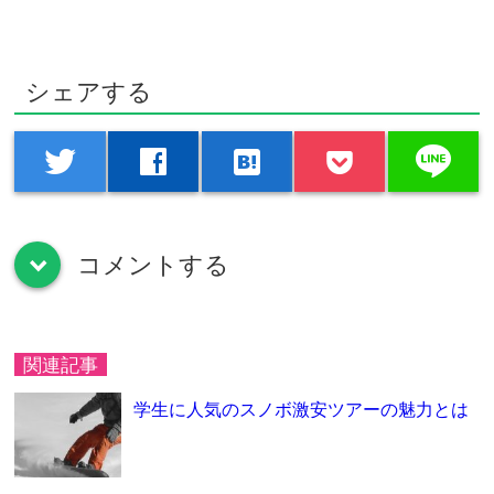
シェアする
line
twitter
facebook
hatenabookmark
コメントする
down
関連記事
学生に人気のスノボ激安ツアーの魅力とは