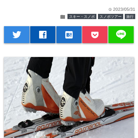
2023/05/31
time
folder
スキー・スノボ
スノボツアー
旅行
line
twitter
facebook
hatenabookmark