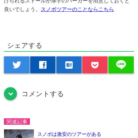
けられるストールか厚手のパーカーを用意しておくと
良いでしょう。
スノボツアーのことならこちら
シェアする
line
twitter
facebook
hatenabookmark
コメントする
down
関連記事
スノボは激安のツアーがある